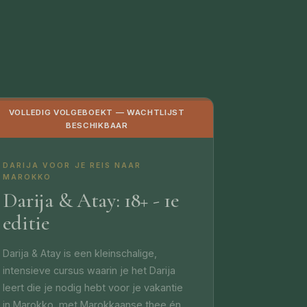
VOLLEDIG VOLGEBOEKT — WACHTLIJST
BESCHIKBAAR
DARIJA VOOR JE REIS NAAR
MAROKKO
Darija & Atay: 18+ - 1e
editie
Darija & Atay is een kleinschalige,
intensieve cursus waarin je het Darija
leert die je nodig hebt voor je vakantie
in Marokko, met Marokkaanse thee én