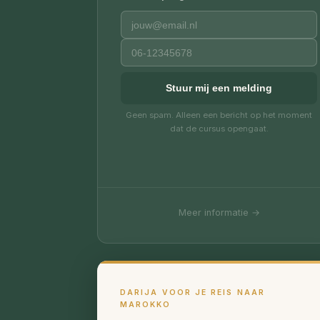
Geen spam. Alleen een bericht op het moment
dat de cursus opengaat.
Meer informatie →
DARIJA VOOR JE REIS NAAR
MAROKKO