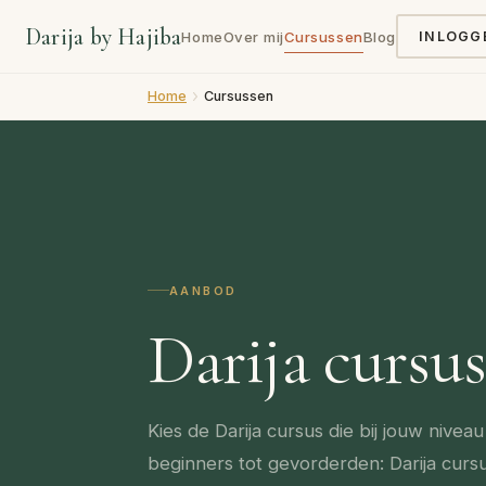
Darija by Hajiba
Home
Over mij
Cursussen
Blog
INLOGG
Home
Cursussen
AANBOD
Darija cursus
Kies de Darija cursus die bij jouw nivea
beginners tot gevorderden: Darija cursus