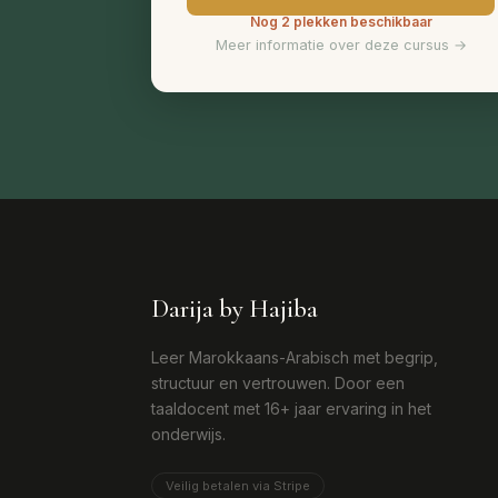
Nog 2 plekken beschikbaar
Meer informatie over deze cursus →
Darija by Hajiba
Leer Marokkaans-Arabisch met begrip,
structuur en vertrouwen. Door een
taaldocent met 16+ jaar ervaring in het
onderwijs.
Veilig betalen via Stripe